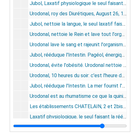
Jubol, Laxatif physiologique le seul faisant la reéducation fonctionnelle de l'Intestin. Gyraldose, June 10, 1916
Urodonal, roy des Diurétiques, August 26, 1916
Jubol, nettoie la langue, le seul laxatif faisant la rééducation fonctionnelle de l'Intestin. Sinubérase, et les diarrhées infantiles, August 19, 1916
Urodonal, nettoie le Rein et lave tout l'organisme. Gyraldose. Pagéol, énergique antiseptic urinaire. Globéol, enricht le sang, abrège la convalescence, June 17, 1916
Urodonal lave le sang et rajeunit l'organisme. Une cure d'Urodonal vous délivrera de vous douleurs, June 10, 1916
Jubol, rééduque l'Intestin. Pagéol, énergique antiseptic urinaire. Gyraldose, pour les soins intimes de la femme, September 10, 1921
Urodonal, évite l'obésité. Urodonal nettoie le rein, lave le foie et les articulations. Il assouplit les artères et évite l'obésité, June 18, 1921
Urodonal, 10 heures du soir: c'est l'heure du rein, January 1, 1921
Jubol, rééduque l'Intestin. La mer fournit l'agar-agar, cette algue marine qui entre dans la composition du Jubol, August 16, 1919
Urodonal est au rhumatisme ce que la quinine est à la fièvre. Urodonal et la Goutte. Globéol donne de la force, March 10, 1917
Les établissements CHATELAIN, 2 et 2bis, rue de Valenciennes, Paris, spécialités recommandées en vente dans toutes les Pharmacies du Monde entier: Jubol, seule médication rationnelle de l'intestin. Vamianine, affections de la peau. Filudine, traitement radical du Paludisme, des Maladies du Foie et de la Rate. Sinubérase, Dépuratif scientifique. Jubolitoires, suppositoires anti-hémorragiques, décongestionnants et calmants, complétant l'action du Jubol. Fandorine, spécifique des maladies de la femme. Gyraldose, hygiène de la femme. Pagéol, energique antiseptique urinaire, March 10, 1917
Laxatif physiologique, le seul faisant la rééducation fonctionnelle de l'intestin, Jubol. L'antiseptique que toute femme doit avoir sur sa la table de toilette: Gyraldose. L'Asthme et l'Emphysème, la Goutte et les Rhumatismes l'Artério-Sclérose, l'Arthritisme, le Rachitisme et toutes les Affections tributaires de l'Iode et de ses dérivés sont traitées avec un plain succès par le Collo-Iode Dubois, March 13, 1915
L'Urodonal médicament mondial, July 10, 1915
Jubol rééduque l'Intestin, June 19, 1915