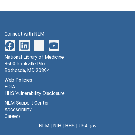
Gyraldose pour les soins intimes de la femme. Pagéol, énergique antiseptique urinaire. Jubol, rééduque l'Intestin, October 28, 1922
Vous brossez: Il faut que vous brossiez aussi vos reins avec Urodonal, ne les laissez pas s'encrasser, December 13, 1919
Urodonal rajeunit l'organisme, November 15, 1919
Connect with NLM
Urodonal désencrasse l'organisme, November 1, 1919
Jubol, Laxatif physiologique, le seul faisant la rééducation fonctionnelle de l'Intestin, September 20, 1919
National Library of Medicine
Jubol rééduque l'Intestin, September 13, 1919
8600 Rockville Pike
Pagéol, Spécifique des maladies des voies urinaires. Sinubérase, évite sûrement l'entérite. Globéol réalise la transfusion sanguine, November 13, 1915
Bethesda, MD 20894
De l'Urodonal en vous couchant: c'est l'heure du rein, November 13, 1915
Web Policies
FOIA
Véritables Grains de Santé du Docteur Franck
HHS Vulnerability Disclosure
Le Pays de France, Petites Annonces, 1915
NLM Support Center
Pâte Dentifrice du Docteur Pierre plus de 10.000 médicins & Dentistes l'Emploient, June 26, 1926
Accessibility
Careers
Evian-Cachat. Vente-annuelle: Quinze millions de Bouteilles, November 7, 1925
NLM
|
NIH
|
HHS
|
USA.gov
Il n'y a pas le choix… ceci ou cela? Sauvez vos dents avec le savon dentifrice Gibbs, December 13, 1919