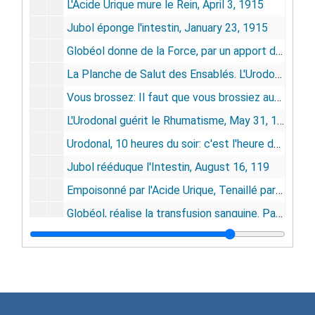
L'Acide Urique mure le Rein, April 3, 1915
Jubol éponge l'intestin, January 23, 1915
Globéol donne de la Force, par un apport de globules rouges. Un homme globéolisé en vaut deux, June 5, 1915
La Planche de Salut des Ensablés. L'Urodonal élimine l'acide urique. L'Acide urique, c'est l'autre danger, Jul 24, 1915
Vous brossez: Il faut que vous brossiez aussi vos reins avec Urodonal, ne les laissez pas s'encrasser, May 3, 1919
L'Urodonal guérit le Rhumatisme, May 31, 1919
Urodonal, 10 heures du soir: c'est l'heure du rein, August 9, 1919
Jubol rééduque l'Intestin, August 16, 119
Empoisonné par l'Acide Urique, Tenaillé par la souffrance, il ne peut être sauvé qur par l'Urodonal, car l'Urodonal dissout l'acide urique, October 18, 1916
Globéol, réalise la transfusion sanguine. Pagéol, énergique urinaire. Gyraldose, pour les soins intimes de la femme, October 25, 1919
Urodonal dans les Tranchées, January 1, 1916
Globéol dans la Tuberculose. Le tonique qui doit être pris par tous, chaque jour, January 8, 1916
Santé et Vigueur par Globéol. Le tonique qui doit être pris par tous, chaque jour, Feburary 26, 1916
Globéol et l'anémie. Le tonique qui doit être pris tous, chaque jour, April 1, 1916