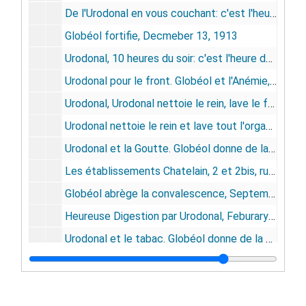
De l'Urodonal en vous couchant: c'est l'heure du rein, November 13, 1915
Globéol fortifie, Decmeber 13, 1913
Urodonal, 10 heures du soir: c'est l'heure du rein. Globéol, le plus puissant reconstituant, April 21, 1917
Urodonal pour le front. Globéol et l'Anémie, August 5, 1916
Urodonal, Urodonal nettoie le rein, lave le foie et les articulations, il assouplit les artères et évite l'obésité. Jubol, laxatif physiologique, le seul faisant la rééducation fonctionnelle de l'intestin. Pagéol, énergique antiseptique urinaire. Hygiène de la femme, Gyraldose, February 23, 1918
Urodonal nettoie le rein et lave tout l'organisme. Pagéol, energique antiseptique urinaire. Vamianine, tabes, avarie, maladies de la peau. Le défenseur de l'estomac…Phoscao. Plus encore qu'en temps de paix, les qualités du carburateur Zenith, May 11, 1918
Urodonal et la Goutte. Globéol donne de la force, March 10, 1917
Les établissements Chatelain, 2 et 2bis, rue de Valenciennes, Paris, spécialités recommandées en vente dans toute les Pharmaciens du Monde entier: Jubol, seule médication rationnelle de l'intestin. Vamianine, affections de la peau; Filudine, traitement radical du Paludisme, des Maladies du Foie et de la Rate. Sinubérase, dépuratif scientifique, ferments lactiques les plus actifs. Jubolitoires, suppositoires anti-hémorragiques, décongestionnants et calmants, complétant l'action du Jubol. Fandorine, spécifique des maladies de la femme. Gyraldose, hygiène de la femme. Pagéol, energique antiseptique urinaire, March 10, 1917
Globéol abrège la convalescence, September 2, 1916
Heureuse Digestion par Urodonal, Feburary 19, 1916
Urodonal et le tabac. Globéol donne de la force. Pagéol, énergique antiseptique urinaire. Gyraldose, l'antiseptique que toute femme doit avoir sur sa table de toilette, November 3, 1917
Urodonal évite l'obésité, May 19, 1923
Jubol rééduque l'Intestin, August 14, 1915