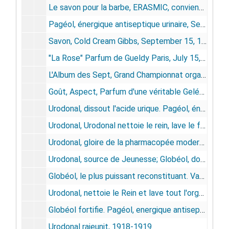
Le savon pour la barbe, ERASMIC, convient aux épidermes sensibles ne sèche pas sur le visage, October 3, 1920
Pagéol, énergique antiseptique urinaire, September 15, 1920
Savon, Cold Cream Gibbs, September 15, 1920
"La Rose" Parfum de Gueldy Paris, July 15, 1918
L'Album des Sept, Grand Championnat organisé par "Le Soir" et doté de Cent Mille Francs de prix, July 25, 1926
Goût, Aspect, Parfum d'une véritable Gelée de Fruits, Lansoÿl Gelée, un vrai régal, February 1958
Urodonal, dissout l'acide urique. Pagéol, énergique antiseptique urinaire. Gyraldose, pour les soins intimes de la femme, February 15, 1919
Urodonal, Urodonal nettoie le rein, lave le foie et les articulations, il assouplit les artères et évite l'obésité. Pagéol, énergique antiseptique urinaire. Vamianine, tabes, avarie, maladies de la peau, December 28, 1918
Urodonal, gloire de la pharmacopée moderne. Pagéol, énergique antiseptique urinaire. Gyraldose, l'antiseptique que toute femme doit avoir sur sa table de toilette, May 19, 1918
Urodonal, source de Jeunesse; Globéol, donne de la force, April 13, 1918
Globéol, le plus puissant reconstituant. Vamianine, tabes, maladies de la peau, March 23, 1918
Urodonal, nettoie le Rein et lave tout l'organisme (saignée urique), June 19, 1915
Globéol fortifie. Pagéol, energique antiseptique urinaire, 1919
Urodonal rajeunit, 1918-1919