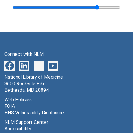
Jubol, éponge l'intestin. Anémiés, convalescents, surmenés prenez du Globéol. L'antiseptique que toute femme doit avoir sur sa table de toilette, Gyraldose, August 14, 1915
Urodonal rejeunit. Jubol nettoie l'intestin. Gyraldose pour les soins intimes de la femme. Pagéol, énergique antiseptique urinaire, April 8, 1917
Globéol donne de la force, December 19, 1915
L'Urodonal à l'Hôpital, March 16, 1913
Jubol, laxatif physiologique, le seul faisant la rééducation fonctionnelle de l'intestin. Pagéol, énergique antiseptique urinaire. Gyraldose, pour les soins intimes de la femme, November 19, 1919
Connect with NLM
Jubol, laxatif physiologique, le seul faisant la rééducation fonctionnelle de l'intestin, July 2, 1916
Globéol, terrasse les maladies
National Library of Medicine
Urodonal combat l'obésité. Dépuratif du Dr Manget combet les varices, May 27, 1923
8600 Rockville Pike
Globéol donne de la force. Pagéol, energique antiseptique urinaire. Gyraldose, pour les soins intimes de le femme, October 4, 1919
Bethesda, MD 20894
Gyraldose pour les soins intimes de la femme, July 4, 1915
Web Policies
FOIA
Urodonal combat le rhumatisme. Globéol donne de la force. Jubol rééduque l'intestin, November 8, 1924
HHS Vulnerability Disclosure
L'Urodonal et les Coliques néphrétiques, February 8, 1914
NLM Support Center
Le Pagéol et la Prostate, March 1, 1914
Accessibility